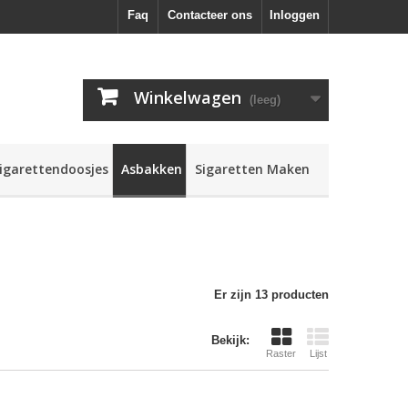
Faq
Contacteer ons
Inloggen
Winkelwagen
(leeg)
igarettendoosjes
Asbakken
Sigaretten Maken
Er zijn 13 producten
Bekijk:
Raster
Lijst