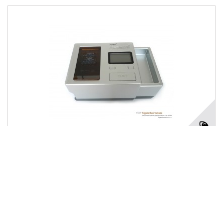
Zorr Powermatic 3
13
Beoordeling(en)
€ 239.95
Nu Kopen
Meer