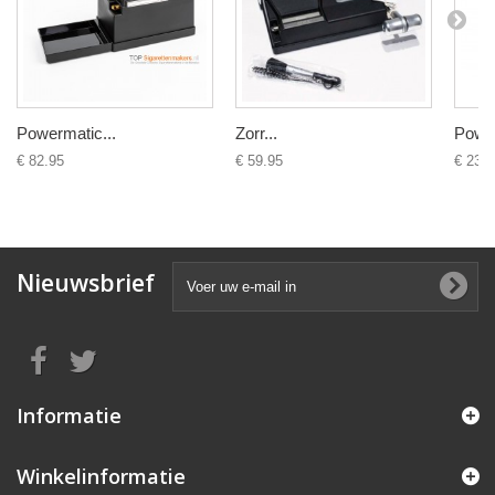
Powermatic...
Zorr...
Power
€ 82.95
€ 59.95
€ 23.9
Nieuwsbrief
Informatie
Winkelinformatie