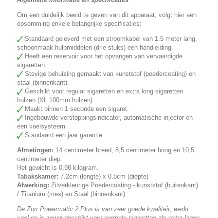
Om een duidelijk beeld te geven van dit apparaat, volgt hier een
opsomming enkele belangrijke specificaties:
Standaard geleverd met een stroomkabel van 1.5 meter lang,
schoonmaak hulpmiddelen (drie stuks) een handleiding.
Heeft een reservoir voor het opvangen van vervaardigde
sigaretten.
Stevige behuizing gemaakt van kunststof (poedercoating) en
staal (binnenkant).
Geschikt voor regular sigaretten en extra long sigaretten
hulzen (XL 100mm hulzen).
Maakt binnen 1 seconde een sigaret.
Ingebouwde verstoppingsindicator, automatische injector en
een koelsysteem
Standaard een jaar garantie.
Afmetingen:
14 centimeter breed, 8,5 centimeter hoog en 10,5
centimeter diep.
Het gewicht is 0,98 kilogram.
Tabakskamer:
7.2cm (lengte) x 0.8cm (diepte)
Afwerking:
Zilverkleurige Poedercoating - kunststof (buitenkant)
/ Titanium (mes) en Staal (binnenkant)
De Zorr Powermatic 2 Plus is van zeer goede kwaliteit, werkt
snel en is zowel geschikt voor normale sigaretten als extra lange