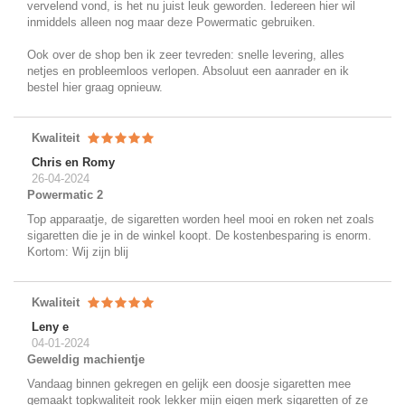
vervelend vond, is het nu juist leuk geworden. Iedereen hier wil
inmiddels alleen nog maar deze Powermatic gebruiken.
Ook over de shop ben ik zeer tevreden: snelle levering, alles
netjes en probleemloos verlopen. Absoluut een aanrader en ik
bestel hier graag opnieuw.
Kwaliteit
Chris en Romy
26-04-2024
Powermatic 2
Top apparaatje, de sigaretten worden heel mooi en roken net zoals
sigaretten die je in de winkel koopt. De kostenbesparing is enorm.
Kortom: Wij zijn blij
Kwaliteit
Leny e
04-01-2024
Geweldig machientje
Vandaag binnen gekregen en gelijk een doosje sigaretten mee
gemaakt topkwaliteit rook lekker mijn eigen merk sigaretten of ze