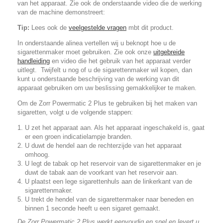
van het apparaat. Zie ook de onderstaande video die de werking
van de machine demonstreert:
Tip:
Lees ook de
veelgestelde vragen
mbt dit product.
In onderstaande alinea vertellen wij u beknopt hoe u de
sigarettenmaker moet gebruiken. Zie ook onze
uitgebreide
handleiding
en video die het gebruik van het apparaat verder
uitlegt. Twijfelt u nog of u de sigarettenmaker wil kopen, dan
kunt u onderstaande beschrijving van de werking van dit
apparaat gebruiken om uw beslissing gemakkelijker te maken.
Om de Zorr Powermatic 2 Plus te gebruiken bij het maken van
sigaretten, volgt u de volgende stappen:
U zet het apparaat aan. Als het apparaat ingeschakeld is, gaat
er een groen indicatielampje branden.
U duwt de hendel aan de rechterzijde van het apparaat
omhoog.
U legt de tabak op het reservoir van de sigarettenmaker en je
duwt de tabak aan de voorkant van het reservoir aan.
U plaatst een lege sigarettenhuls aan de linkerkant van de
sigarettenmaker.
U trekt de hendel van de sigarettenmaker naar beneden en
binnen 1 seconde heeft u een sigaret gemaakt.
De Zorr Powermatic 2 Plus werkt eenvoudig en snel en levert u