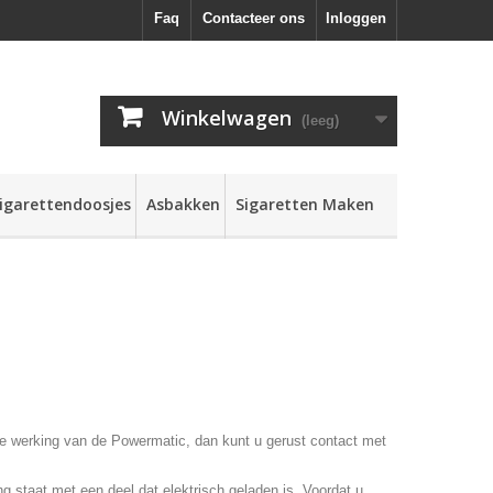
Faq
Contacteer ons
Inloggen
Winkelwagen
(leeg)
igarettendoosjes
Asbakken
Sigaretten Maken
de werking van de Powermatic, dan kunt u gerust contact met
 staat met een deel dat elektrisch geladen is. Voordat u