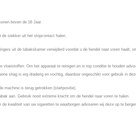
sonen boven de 18 Jaar.
 de stekker uit het stopcontact halen.
 vingers uit de tabakskamer verwijderd voordat u de hendel naar voren haalt,
e vloeistoffen. Om het apparaat te reinigen en in top conditie te houden advis
wone shag is erg draderig en vochtig, daardoor ongeschikt voor gebruik in dez
e machine is terug getrokken (startpositie).
 tabak aan. Gebruik nooit extreme kracht om de hendel naar voren te halen.
 de kwaliteit van uw sigaretten te waarborgen adviseren wij deze op te bergen