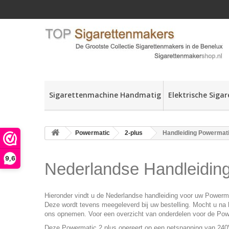
Sigarettenmachine Handmatig
Elektrische Siga
Powermatic
2-plus
Handleiding Powermati
9,6
Nederlandse Handleiding
Hieronder vindt u de Nederlandse handleiding voor uw
Powerma
Deze wordt tevens meegeleverd bij uw bestelling. Mocht u na 
ons opnemen. Voor een overzicht van onderdelen voor de Pow
Deze Powermatic 2 plus opereert op een netspanning van 240V w