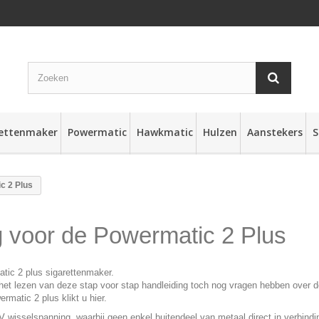
rettenmaker
Powermatic
Hawkmatic
Hulzen
Aanstekers
S
c 2 Plus
 voor de Powermatic 2 Plus
tic 2 plus sigarettenmaker
.
het lezen van deze stap voor stap handleiding toch nog vragen hebben over 
ermatic 2 plus
klikt u hier
.
isselspanning, waarbij geen enkel buitendeel van metaal direct in verbinding