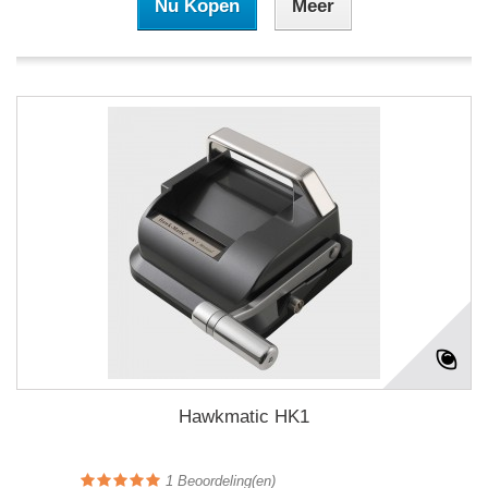
Nu Kopen
Meer
Hawkmatic HK1
1
Beoordeling(en)