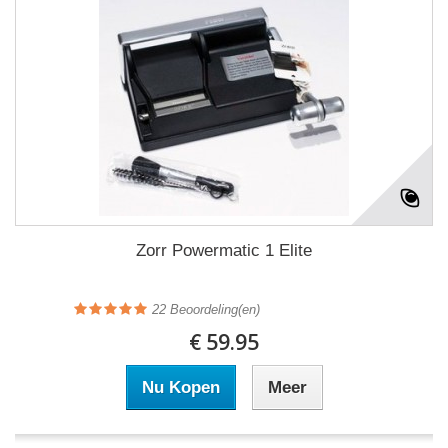
Zorr Powermatic 1 Elite
22
Beoordeling(en)
€ 59.95
Nu Kopen
Meer