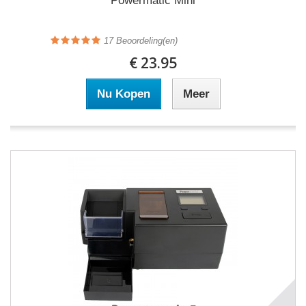
Powermatic Mini
17
Beoordeling(en)
€ 23.95
Nu Kopen
Meer