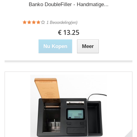
Banko DoubleFiller - Handmatige...
1
Beoordeling(en)
€ 13.25
Nu Kopen
Meer