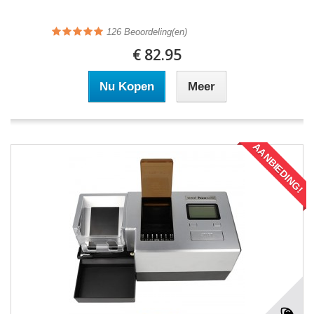
126
Beoordeling(en)
€ 82.95
Nu Kopen
Meer
AANBIEDING!