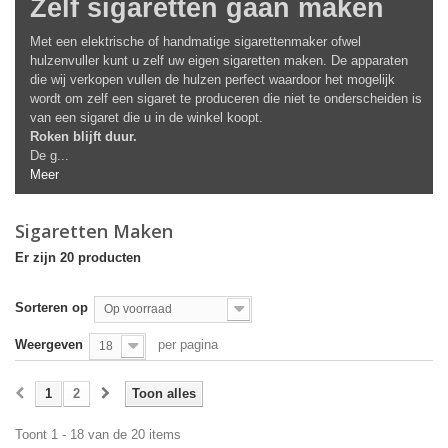
Zelf sigaretten gaan maken
Met een elektrische of handmatige sigarettenmaker ofwel
hulzenvuller kunt u zelf uw eigen sigaretten maken. De apparaten
die wij verkopen vullen de hulzen perfect waardoor het mogelijk
wordt om zelf een sigaret te produceren die niet te onderscheiden is
van een sigaret die u in de winkel koopt.
Roken blijft duur.
De g...
Meer
Sigaretten Maken
Er zijn 20 producten
Sorteren op
Op voorraad
Weergeven
per pagina
18
1
2
Toon alles
Toont 1 - 18 van de 20 items