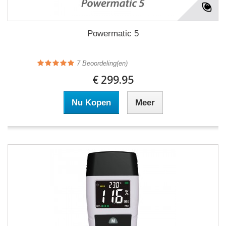
Powermatic 5
7
Beoordeling(en)
€ 299.95
Nu Kopen
Meer