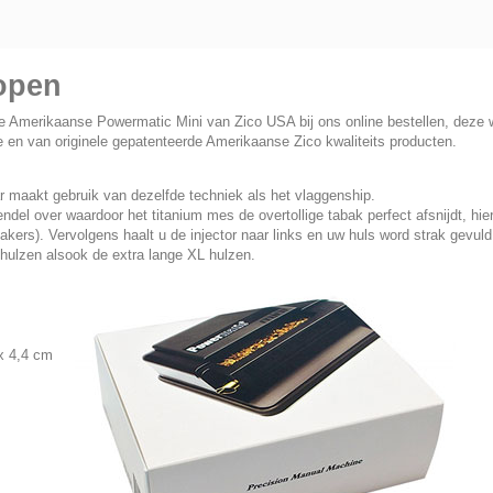
open
e Amerikaanse Powermatic Mini van Zico USA bij ons online bestellen, deze 
 en van originele gepatenteerde Amerikaanse Zico kwaliteits producten.
 maakt gebruik van dezelfde techniek als het vlaggenship.
del over waardoor het titanium mes de overtollige tabak perfect afsnijdt, hie
akers). Vervolgens haalt u de injector naar links en uw huls word strak gevu
hulzen alsook de extra lange XL hulzen.
x 4,4 cm