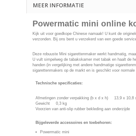
MEER INFORMATIE
Powermatic mini online k
Kijk uit voor goedkope Chinese namaak! U kunt de originel
verzonden. Bij ons bent u verzekerd van een goede service
Deze robuuste Mini sigarettenmaker werkt handmatig, maar
U vult simpelweg de tabakskamer met tabak en haalt de hen
handen (in vergelijking met andere handmatige sigarettenm
sigarettenmakers op de markt en is geschikt voor normale 
Technische specificaties:
Afmetingen zonder verpakking (b x d x h) 13,9 x 10,8 
Gewicht 0,3 kg
Voorzien van anti-slip rubber bekleding aan onderzijde
Bijgeleverde accessoires en toebehoren:
Powermatic mini