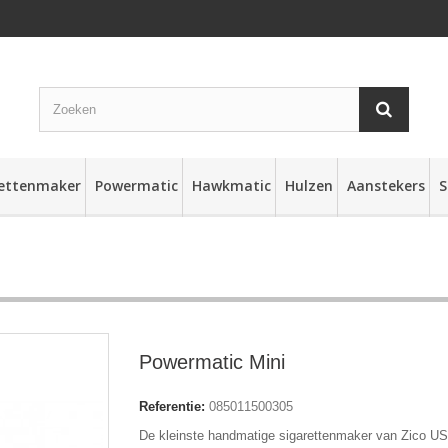
rettenmaker
Powermatic
Hawkmatic
Hulzen
Aanstekers
S
Powermatic Mini
Referentie:
085011500305
De kleinste handmatige sigarettenmaker van Zico U