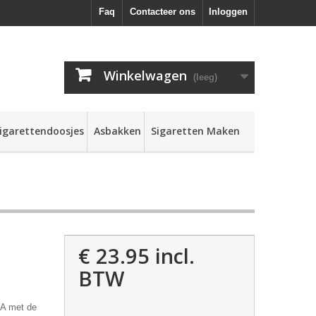
Faq
Contacteer ons
Inloggen
Winkelwagen
(leeg)
igarettendoosjes
Asbakken
Sigaretten Maken
€ 23.95
incl.
BTW
SA met de