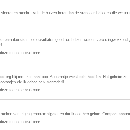
 sigaretten maakt - Vult de hulzen beter dan de standaard klikkers die we to
ettenmaker die mooie resultaten geeft: de hulzen worden verbazingwekkend go
n!
deze recensie bruikbaar.
el erg blij met mijn aankoop. Apparaatje werkt echt heel fijn. Het geheim zit 
appraatjes die ik gehad heb. Aanrader!!
deze recensie bruikbaar.
 maken van eigengemaakte sigaretten dat ik ooit heb gehad. Compact apparaa
deze recensie bruikbaar.