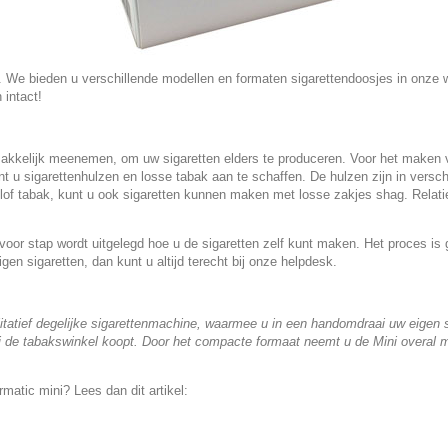
. We bieden u verschillende modellen en formaten sigarettendoosjes in onze
 intact!
kkelijk meenemen, om uw sigaretten elders te produceren. Voor het maken v
 u sigarettenhulzen en losse tabak aan te schaffen. De hulzen zijn in versch
slof tabak, kunt u ook sigaretten kunnen maken met losse zakjes shag. Relati
voor stap wordt uitgelegd hoe u de sigaretten zelf kunt maken. Het proces is
n sigaretten, dan kunt u altijd terecht bij onze helpdesk.
atief degelijke sigarettenmachine, waarmee u in een handomdraai uw eigen sig
 bij de tabakswinkel koopt. Door het compacte formaat neemt u de Mini overal 
atic mini? Lees dan dit artikel: