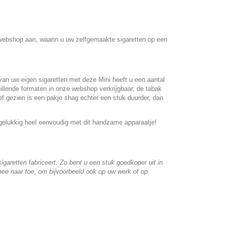
 webshop aan, waarin u uw zelfgemaakte sigaretten op een
an uw eigen sigaretten met deze Mini heeft u een aantal
illende formaten in onze webshop verkrijgbaar, de tabak
ef gezien is een pakje shag echter een stuk duurder, dan
 gelukkig heel eenvoudig met dit handzame apparaatje!
aretten fabriceert. Zo bent u een stuk goedkoper uit in
mee naar toe, om bijvoorbeeld ook op uw werk of op