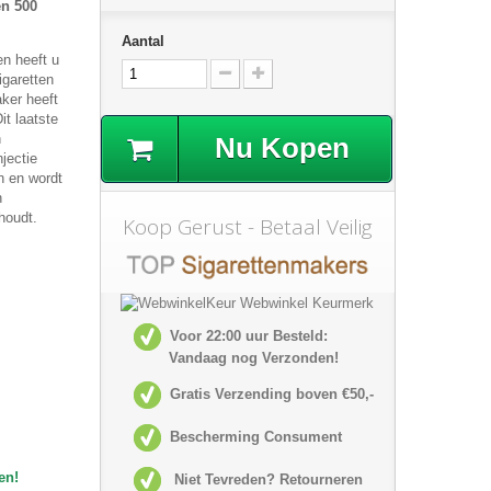
n 500
Aantal
en heeft u
igaretten
ker heeft
t laatste
n
Nu Kopen
jectie
n en wordt
n
houdt.
Koop Gerust - Betaal Veilig
Voor 22:00 uur Besteld:
Vandaag nog Verzonden!
Gratis Verzending boven €50,-
Bescherming Consument
en!
Niet Tevreden? Retourneren