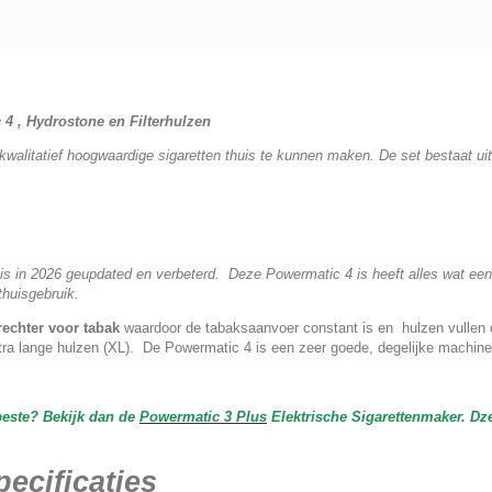
 4 , Hydrostone en Filterhulzen
f kwalitatief hoogwaardige sigaretten thuis te kunnen maken. De set bestaat 
s in 2026 geupdated en verbeterd. Deze Powermatic 4 is heeft alles wat ee
thuisgebruik.
rechter voor tabak
waardoor de tabaksaanvoer constant is en hulzen vullen
xtra lange hulzen (XL). De Powermatic 4 is een zeer goede, degelijke machin
rbeste? Bekijk dan de
Powermatic 3 Plus
Elektrische Sigarettenmaker. Dz
ecificaties