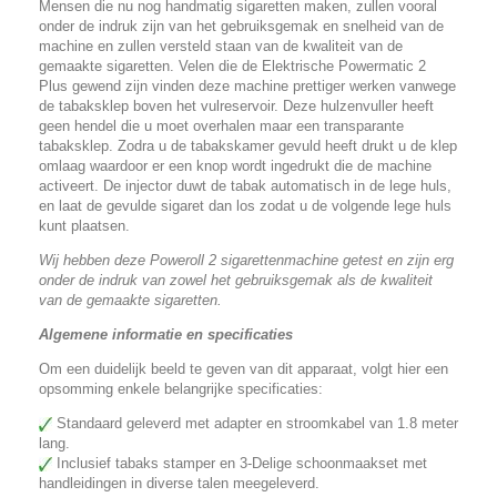
Mensen die nu nog handmatig sigaretten maken, zullen vooral
onder de indruk zijn van het gebruiksgemak en snelheid van de
machine en zullen versteld staan van de kwaliteit van de
gemaakte sigaretten. Velen die de Elektrische Powermatic 2
Plus gewend zijn vinden deze machine prettiger werken vanwege
de tabaksklep boven het vulreservoir. Deze hulzenvuller heeft
geen hendel die u moet overhalen maar een transparante
tabaksklep. Zodra u de tabakskamer gevuld heeft drukt u de klep
omlaag waardoor er een knop wordt ingedrukt die de machine
activeert. De injector duwt de tabak automatisch in de lege huls,
en laat de gevulde sigaret dan los zodat u de volgende lege huls
kunt plaatsen.
Wij hebben deze Poweroll 2 sigarettenmachine getest en zijn erg
onder de indruk van zowel het gebruiksgemak als de kwaliteit
van de gemaakte sigaretten.
Algemene informatie en specificaties
Om een duidelijk beeld te geven van dit apparaat, volgt hier een
opsomming enkele belangrijke specificaties:
Standaard geleverd met adapter en stroomkabel van 1.8 meter
lang.
Inclusief tabaks stamper en 3-Delige schoonmaakset met
handleidingen in diverse talen meegeleverd.