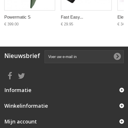
Powermatic S
Fast Easy...
Elektr
€ 399.00
€ 29.95
€ 34.9
Nieuwsbrief
Informatie
Winkelinformatie
Mijn account