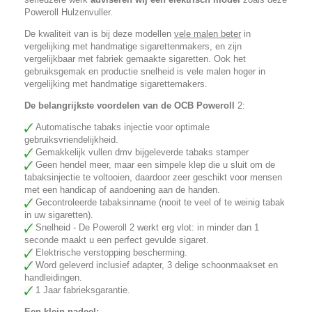
Poweroll Hulzenvuller.
De kwaliteit van is bij deze modellen
vele malen beter
in
vergelijking met handmatige sigarettenmakers, en zijn
vergelijkbaar met fabriek gemaakte sigaretten. Ook het
gebruiksgemak en productie snelheid is vele malen hoger in
vergelijking met handmatige sigarettemakers.
De belangrijkste voordelen van de OCB Poweroll
2:
Automatische tabaks injectie voor optimale
gebruiksvriendelijkheid.
Gemakkelijk vullen dmv bijgeleverde tabaks stamper
Geen hendel meer, maar een simpele klep die u sluit om de
tabaksinjectie te voltooien, daardoor zeer geschikt voor mensen
met een handicap of aandoening aan de handen.
Gecontroleerde tabaksinname (nooit te veel of te weinig tabak
in uw sigaretten).
Snelheid - De Poweroll 2 werkt erg vlot: in minder dan 1
seconde maakt u een perfect gevulde sigaret.
Elektrische verstopping bescherming.
Word geleverd inclusief adapter, 3 delige schoonmaakset en
handleidingen.
1 Jaar fabrieksgarantie.
Een klein nadeel: