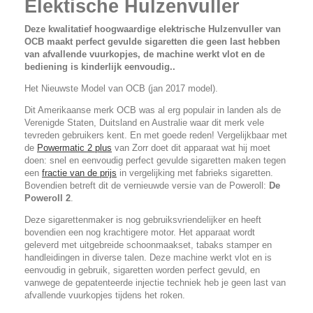
Elektische Hulzenvuller
Deze kwalitatief hoogwaardige elektrische Hulzenvuller van
OCB maakt perfect gevulde sigaretten die geen last hebben
van afvallende vuurkopjes, de machine werkt vlot en de
bediening is kinderlijk eenvoudig..
Het Nieuwste Model van OCB (jan 2017 model).
Dit Amerikaanse merk OCB was al erg populair in landen als de
Verenigde Staten, Duitsland en Australie waar dit merk vele
tevreden gebruikers kent. En met goede reden! Vergelijkbaar met
de
Powermatic 2 plus
van Zorr doet dit apparaat wat hij moet
doen: snel en eenvoudig perfect gevulde sigaretten maken tegen
een
fractie
van de prijs
in vergelijking met fabrieks sigaretten.
Bovendien betreft dit de vernieuwde versie van de Poweroll:
De
Poweroll 2
.
Deze sigarettenmaker is nog gebruiksvriendelijker en heeft
bovendien een nog krachtigere motor. Het apparaat wordt
geleverd met uitgebreide schoonmaakset, tabaks stamper en
handleidingen in diverse talen. Deze machine werkt vlot en is
eenvoudig in gebruik, sigaretten worden perfect gevuld, en
vanwege de gepatenteerde injectie techniek heb je geen last van
afvallende vuurkopjes tijdens het roken.