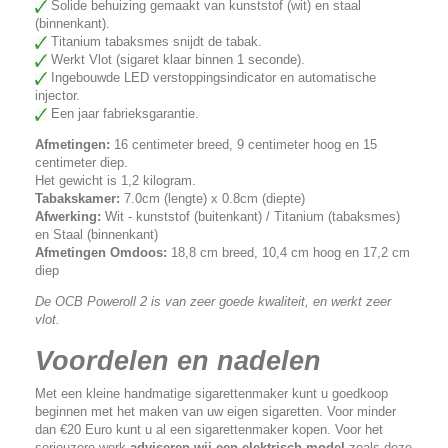
Solide behuizing gemaakt van kunststof (wit) en staal
(binnenkant).
Titanium tabaksmes snijdt de tabak.
Werkt Vlot (sigaret klaar binnen 1 seconde).
Ingebouwde LED verstoppingsindicator en automatische
injector.
Een jaar fabrieksgarantie.
Afmetingen:
16 centimeter breed, 9 centimeter hoog en 15
centimeter diep.
Het gewicht is 1,2 kilogram.
Tabakskamer:
7.0cm (lengte) x 0.8cm (diepte)
Afwerking:
Wit - kunststof (buitenkant) / Titanium (tabaksmes)
en Staal (binnenkant)
Afmetingen Omdoos:
18,8 cm breed, 10,4 cm hoog en 17,2 cm
diep
De OCB Poweroll 2 is van zeer goede kwaliteit, en werkt zeer
vlot.
Voordelen en nadelen
Met een kleine handmatige sigarettenmaker kunt u goedkoop
beginnen met het maken van uw eigen sigaretten. Voor minder
dan €20 Euro kunt u al een sigarettenmaker kopen. Voor het
serieuzere werk
adviseren wij een elektrisch model
zoals deze