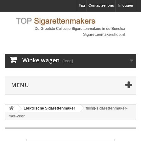
Faq
Contacteer ons
Inloggen
Winkelwagen
(leeg)
MENU
Elektrische Sigarettenmaker
filling-sigarettenmaker-
met-veer