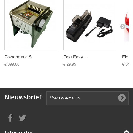
Powermatic S
Fast Easy...
Elektr
€ 399.00
€ 29.95
€ 34.9
Nieuwsbrief
Informatie