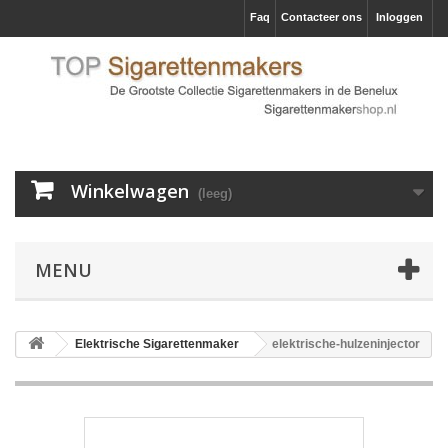
Faq
Contacteer ons
Inloggen
Winkelwagen
(leeg)
MENU
Elektrische Sigarettenmaker
elektrische-hulzeninjector