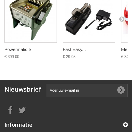
Powermatic S
Fast Easy...
Elektr
€ 399.00
€ 29.95
€ 34.9
Nieuwsbrief
Informatie