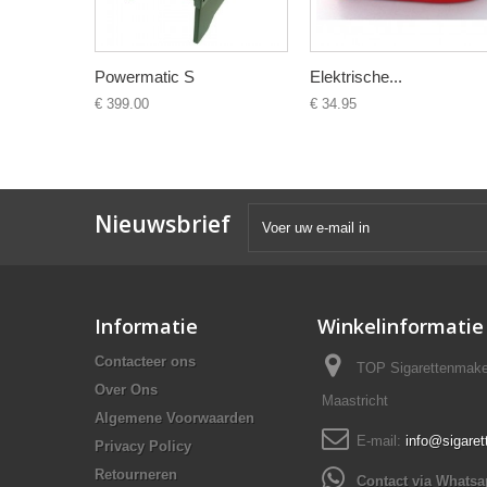
Powermatic S
Elektrische...
€ 399.00
€ 34.95
Nieuwsbrief
Informatie
Winkelinformatie
Contacteer ons
TOP Sigarettenmake
Over Ons
Maastricht
Algemene Voorwaarden
E-mail:
info@sigare
Privacy Policy
Retourneren
Contact via Whats