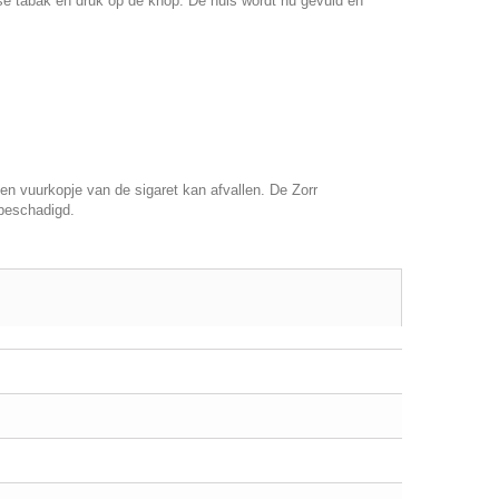
se tabak en druk op de knop. De huls wordt nu gevuld en
n vuurkopje van de sigaret kan afvallen. De Zorr
 beschadigd.