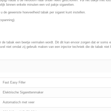
ulpijp nadat u de hefboom naar onder heeft geschoven. Vul het bakje met los
lijk binnen enkele minuten een vol pakje sigaretten.
 de gewenste hoeveelheid tabak per sigaret kunt instellen.
spanning).
e tabak een beetje vermalen wordt. Dit dit kan ervoor zorgen dat er soms ee
vel niet omdat zij gebruik maken van een injector techniek die de tabak niet
Fast Easy Filler
Elektrische Sigarettenmaker
Automatisch met veer