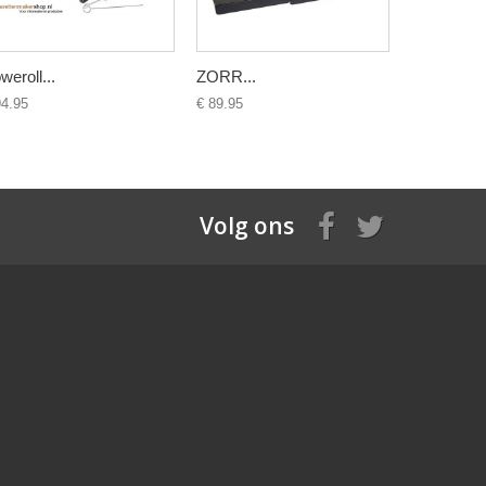
weroll...
ZORR...
ZORR...
94.95
€ 89.95
€ 49.95
Volg ons