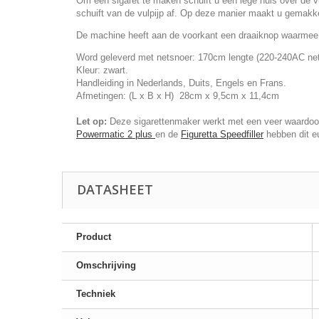
Om een sigaret te maken schuift u een lege huls over de v
schuift van de vulpijp af. Op deze manier maakt u gemakke
De machine heeft aan de voorkant een draaiknop waarmee u
Word geleverd met netsnoer: 170cm lengte (220-240AC net
Kleur: zwart.
Handleiding in Nederlands, Duits, Engels en Frans.
Afmetingen: (L x B x H) 28cm x 9,5cm x 11,4cm
Let op:
Deze sigarettenmaker werkt met een veer waardoor d
Powermatic 2 plus
en de
Figuretta Speedfiller
hebben dit eu
DATASHEET
Product
Omschrijving
Techniek