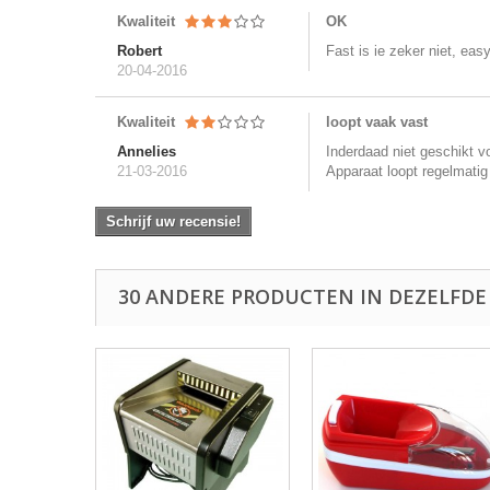
Kwaliteit
OK
Robert
Fast is ie zeker niet, easy
20-04-2016
Kwaliteit
loopt vaak vast
Annelies
Inderdaad niet geschikt v
21-03-2016
Apparaat loopt regelmatig
Schrijf uw recensie!
30 ANDERE PRODUCTEN IN DEZELFDE