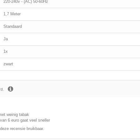
220-240v - (AC) 50-60Hz
1,7 Meter
Standaard
Ja
1x
zwart
rd.
met weinig tabak
an 6 euro gaat veel sneller
deze recensie bruikbaar.