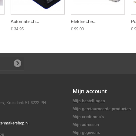
Automatisch...
Elektrische...
Po
€ 34.95
€ 99.00
€ 
Mijn account
Mijn bestellingen
rs, Kruisdonk 51 6222 PH
Mijn geretourneerde producten
Mijn creditnota's
ttenmakershop.nl
Mijn adressen
Mijn gegevens
app