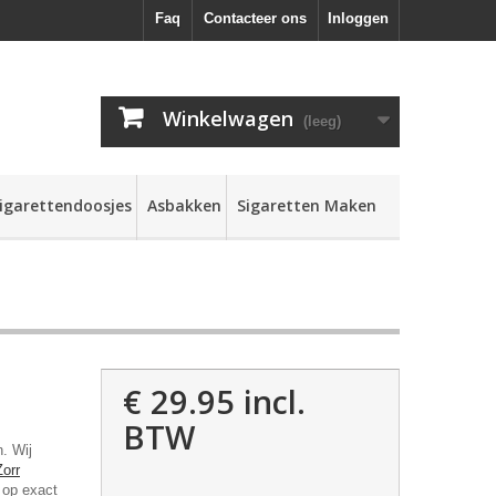
Faq
Contacteer ons
Inloggen
Winkelwagen
(leeg)
igarettendoosjes
Asbakken
Sigaretten Maken
€ 29.95
incl.
BTW
. Wij
Zorr
 op exact