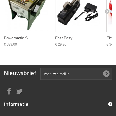
Powermatic S
Fast Easy...
Elektr
€ 399.00
€ 29.95
€ 34.9
Nieuwsbrief
Informatie