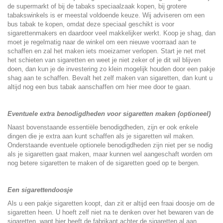
de supermarkt of bij de tabaks speciaalzaak kopen, bij grotere
tabakswinkels is er meestal voldoende keuze. Wij adviseren om een
bus tabak te kopen, omdat deze speciaal geschikt is voor
sigarettenmakers en daardoor veel makkelijker werkt. Koop je shag, dan
moet je regelmatig naar de winkel om een nieuwe voorraad aan te
schaffen en zal het maken iets moeizamer verlopen. Start je net met
het schieten van sigaretten en weet je niet zeker of je dit wil blijven
doen, dan kun je de investering zo klein mogelijk houden door een pakje
shag aan te schaffen. Bevalt het zelf maken van sigaretten, dan kunt u
altijd nog een bus tabak aanschaffen om hier mee door te gaan.
Eventuele extra benodigdheden voor sigaretten maken (optioneel)
Naast bovenstaande essentiële benodigdheden, zijn er ook enkele
dingen die je extra aan kunt schaffen als je sigaretten wil maken.
Onderstaande eventuele optionele benodigdheden zijn niet per se nodig
als je sigaretten gaat maken, maar kunnen wel aangeschaft worden om
nog betere sigaretten te maken of de sigaretten goed op te bergen.
Een sigarettendoosje
Als u een pakje sigaretten koopt, dan zit er altijd een fraai doosje om de
sigaretten heen. U hoeft zelf niet na te denken over het bewaren van de
sigaretten, want hier heeft de fabrikant achter de sigaretten al aan