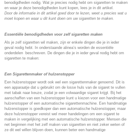
benodigdheden nodig. Wat je precies nodig hebt om sigaretten te maken
en waar je deze benodigdheden kunt kopen, lees je in dit artikel.
Door de informatie in dit artikel goed door te lezen, weet u precies wat u
moet kopen en waar u dit kunt doen om uw sigaretten te maken.
Essentiële benodigdheden voor zelf sigaretten maken
Als je zelf sigaretten wil maken, zijn er enkele dingen die je in ieder
geval nodig hebt. In onderstaande alinea’s worden de essentiële
onderdelen beschreven. De dingen die je in ieder geval nodig hebt om
sigaretten te maken:
Een Sigarettenmaker of hulzenstopper
Een hulzenstopper wordt ook wel een
sigarettenmaker
genoemd. Dit is
een apparaatje dat u gebruikt om de losse huls van de sigaret te vullen
met tabak naar keuze, zodat je een volwaardige sigaret krijgt. Bij het
aanschaffen van een hulzenstopper kunt u kiezen voor een
handmatige
hulzenstopper
of een
automatische sigarettenmachine
. Een handmatige
hulzenstopper is goedkoper dan een automatische hulzenstopper, maar
deze hulzenstopper vereist wel meer handelingen om een sigaret te
maken in vergelijking met een automatische hulzenstopper. Mensen die
net beginnen met het zelf maken van sigaretten en niet zeker weten of
ze dit wel willen blijven doen, kunnen beter een handmatige