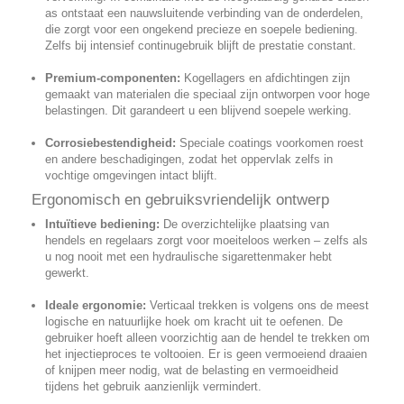
as ontstaat een nauwsluitende verbinding van de onderdelen,
die zorgt voor een ongekend precieze en soepele bediening.
Zelfs bij intensief continugebruik blijft de prestatie constant.
Premium-componenten:
Kogellagers en afdichtingen zijn
gemaakt van materialen die speciaal zijn ontworpen voor hoge
belastingen. Dit garandeert u een blijvend soepele werking.
Corrosiebestendigheid:
Speciale coatings voorkomen roest
en andere beschadigingen, zodat het oppervlak zelfs in
vochtige omgevingen intact blijft.
Ergonomisch en gebruiksvriendelijk ontwerp
Intuïtieve bediening:
De overzichtelijke plaatsing van
hendels en regelaars zorgt voor moeiteloos werken – zelfs als
u nog nooit met een hydraulische sigarettenmaker hebt
gewerkt.
Ideale ergonomie:
Verticaal trekken is volgens ons de meest
logische en natuurlijke hoek om kracht uit te oefenen. De
gebruiker hoeft alleen voorzichtig aan de hendel te trekken om
het injectieproces te voltooien. Er is geen vermoeiend draaien
of knijpen meer nodig, wat de belasting en vermoeidheid
tijdens het gebruik aanzienlijk vermindert.