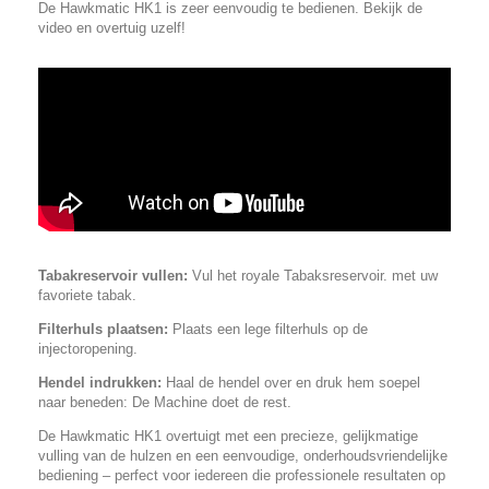
De Hawkmatic HK1 is zeer eenvoudig te bedienen. Bekijk de
video en overtuig uzelf!
Tabakreservoir vullen:
Vul het royale Tabaksreservoir. met uw
favoriete tabak.
Filterhuls plaatsen:
Plaats een lege filterhuls op de
injectoropening.
Hendel indrukken:
Haal de hendel over en druk hem soepel
naar beneden: De Machine doet de rest.
De Hawkmatic HK1 overtuigt met een precieze, gelijkmatige
vulling van de hulzen en een eenvoudige, onderhoudsvriendelijke
bediening – perfect voor iedereen die professionele resultaten op