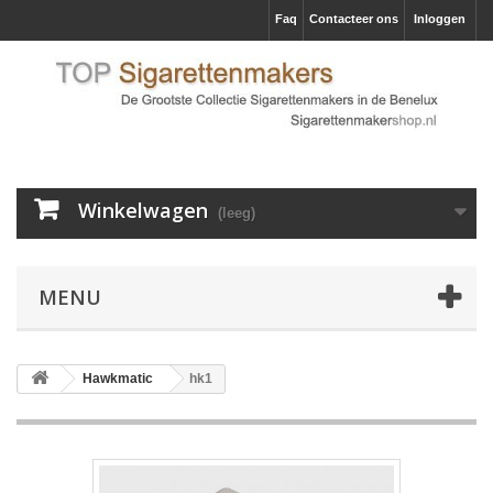
Faq
Contacteer ons
Inloggen
Winkelwagen
(leeg)
MENU
Hawkmatic
hk1