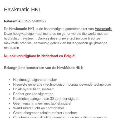
Hawkmatic HK1
Referentie:
6152744480472
De
Hawkmatic HK1
is de handmatige sigarettenmaker van
Hawkmatic
.
Deze hoogwaardige machine is de enige ter wereld die werkt met een
hydraulisch systeem. Dankzij deze unieke technologie biedt ze
maximale precisie, eenvoudig gebruik en buitengewoon gelijkmatige
resultaten.
Nu ook verkrijgbaar in Nederland en België!
Belangrijkste kenmerken van de HawkMatic HK1:
Handmatige sigarettenmaker
Nieuwste generatie / technologisch toonaangevende technologie
Uniek hydraulisch systeem
Perfect gevulde sigaretten
Kostenbesparingen van 30 cent per sigaret
Geen verschil meer met fabrieksigaret
Werkt uiterst licht en comfortabel
Grote inbegrepen tabakstrechter / trechter
Constante kwaliteit: elke sigaret schoon en gelijkmatig gevuld