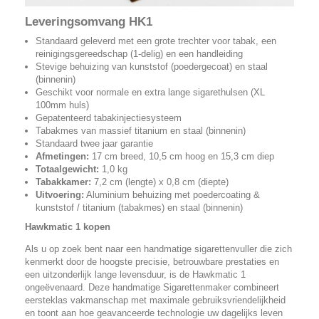
Leveringsomvang HK1
Standaard geleverd met een grote trechter voor tabak, een
reinigingsgereedschap (1-delig) en een handleiding
Stevige behuizing van kunststof (poedergecoat) en staal
(binnenin)
Geschikt voor normale en extra lange sigarethulsen (XL
100mm huls)
Gepatenteerd tabakinjectiesysteem
Tabakmes van massief titanium en staal (binnenin)
Standaard twee jaar garantie
Afmetingen:
17 cm breed, 10,5 cm hoog en 15,3 cm diep
Totaalgewicht:
1,0 kg
Tabakkamer:
7,2 cm (lengte) x 0,8 cm (diepte)
Uitvoering:
Aluminium behuizing met poedercoating &
kunststof / titanium (tabakmes) en staal (binnenin)
Hawkmatic 1 kopen
Als u op zoek bent naar een handmatige sigarettenvuller die zich
kenmerkt door de hoogste precisie, betrouwbare prestaties en
een uitzonderlijk lange levensduur, is de Hawkmatic 1
ongeëvenaard. Deze handmatige Sigarettenmaker combineert
eersteklas vakmanschap met maximale gebruiksvriendelijkheid
en toont aan hoe geavanceerde technologie uw dagelijks leven