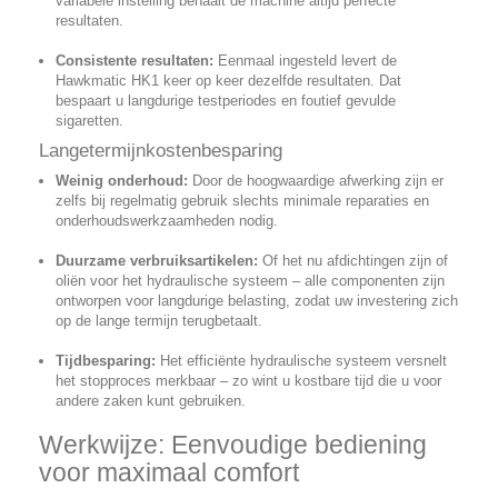
variabele instelling behaalt de machine altijd perfecte
resultaten.
Consistente resultaten:
Eenmaal ingesteld levert de
Hawkmatic HK1 keer op keer dezelfde resultaten. Dat
bespaart u langdurige testperiodes en foutief gevulde
sigaretten.
Langetermijnkostenbesparing
Weinig onderhoud:
Door de hoogwaardige afwerking zijn er
zelfs bij regelmatig gebruik slechts minimale reparaties en
onderhoudswerkzaamheden nodig.
Duurzame verbruiksartikelen:
Of het nu afdichtingen zijn of
oliën voor het hydraulische systeem – alle componenten zijn
ontworpen voor langdurige belasting, zodat uw investering zich
op de lange termijn terugbetaalt.
Tijdbesparing:
Het efficiënte hydraulische systeem versnelt
het stopproces merkbaar – zo wint u kostbare tijd die u voor
andere zaken kunt gebruiken.
Werkwijze: Eenvoudige bediening
voor maximaal comfort