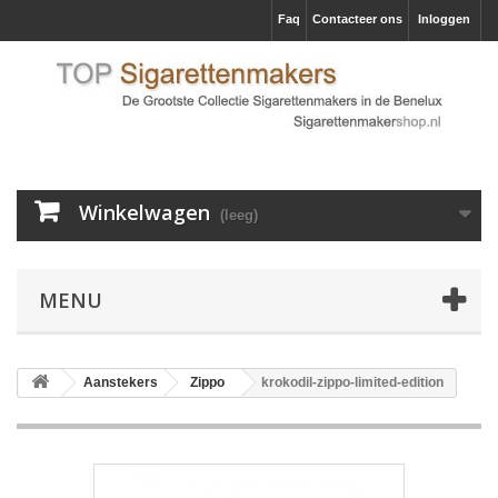
Faq
Contacteer ons
Inloggen
Winkelwagen
(leeg)
MENU
Aanstekers
Zippo
krokodil-zippo-limited-edition