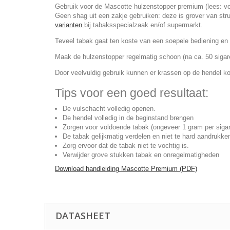
Gebruik voor de Mascotte hulzenstopper premium (lees: voo
Geen shag uit een zakje gebruiken: deze is grover van stru
varianten
bij tabaksspecialzaak en/of supermarkt.
Teveel tabak gaat ten koste van een soepele bediening en
Maak de hulzenstopper regelmatig schoon (na ca. 50 sigar
Door veelvuldig gebruik kunnen er krassen op de hendel ko
Tips voor een goed resultaat:
De vulschacht volledig openen.
De hendel volledig in de beginstand brengen
Zorgen voor voldoende tabak (ongeveer 1 gram per sigar
De tabak gelijkmatig verdelen en niet te hard aandrukke
Zorg ervoor dat de tabak niet te vochtig is.
Verwijder grove stukken tabak en onregelmatigheden
Download handleiding Mascotte Premium (PDF)
DATASHEET