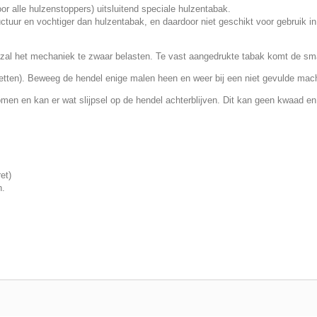
r alle hulzenstoppers) uitsluitend speciale hulzentabak.
ctuur en vochtiger dan hulzentabak, en daardoor niet geschikt voor gebruik in
 zal het mechaniek te zwaar belasten. Te vast aangedrukte tabak komt de sm
etten). Beweeg de hendel enige malen heen en weer bij een niet gevulde mach
men en kan er wat slijpsel op de hendel achterblijven. Dit kan geen kwaad e
et)
n.