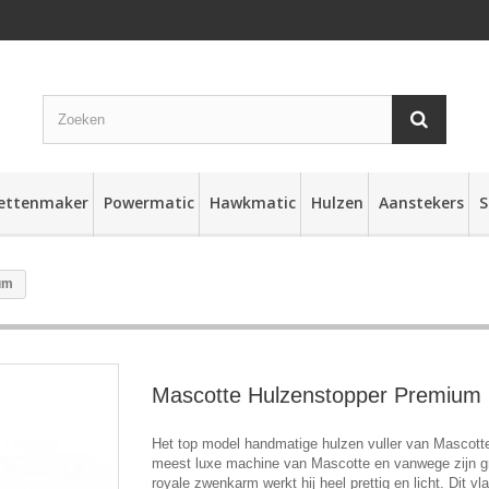
rettenmaker
Powermatic
Hawkmatic
Hulzen
Aanstekers
S
um
Mascotte Hulzenstopper Premium
Het top model handmatige hulzen vuller van Mascotte,
meest luxe machine van Mascotte en vanwege zijn g
royale zwenkarm werkt hij heel prettig en licht. Dit v