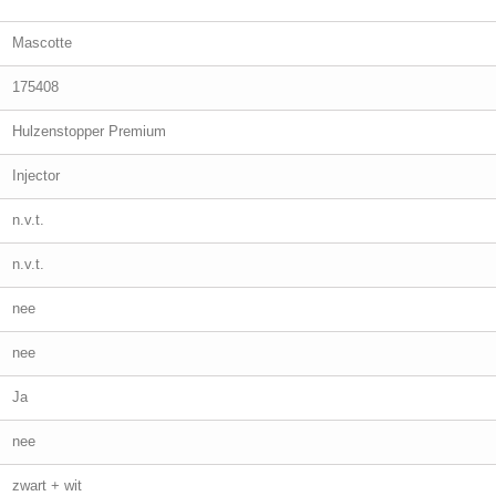
Mascotte
175408
Hulzenstopper Premium
Injector
n.v.t.
n.v.t.
nee
nee
Ja
nee
zwart + wit