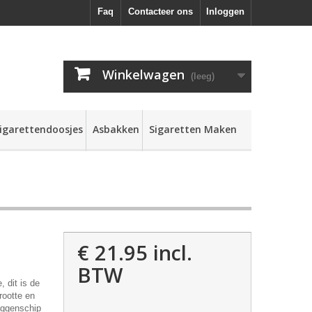
Faq
Contacteer ons
Inloggen
Winkelwagen
(leeg)
igarettendoosjes
Asbakken
Sigaretten Maken
€ 21.95
incl.
BTW
 dit is de
rootte en
laggenschip