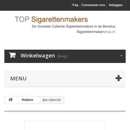
Faq
Contacteer ons
Inloggen
Winkelwagen
(leeg)
MENU
Hulzen
jps-special