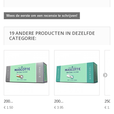
Wees de eerste om een recensie te schrijven!
19 ANDERE PRODUCTEN IN DEZELFDE
CATEGORIE:
200...
200...
250...
€ 1.50
€ 3.95
€ 1.39