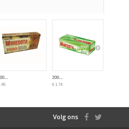
00...
200...
Mascotte..
3.95
€ 1.74
€ 14.95
Volg ons