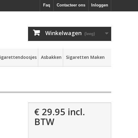
Faq
Contacteer ons
Inloggen
Winkelwagen
(leeg)
igarettendoosjes
Asbakken
Sigaretten Maken
€ 29.95
incl.
BTW