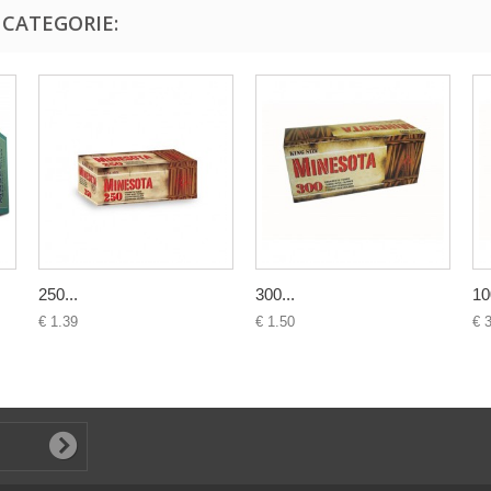
 CATEGORIE:
250...
300...
10
€ 1.39
€ 1.50
€ 