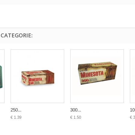
 CATEGORIE:
250...
300...
10
€ 1.39
€ 1.50
€ 