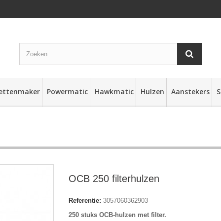
rettenmaker
Powermatic
Hawkmatic
Hulzen
Aanstekers
S
OCB 250 filterhulzen
Referentie:
3057060362903
250 stuks OCB-hulzen met filter.