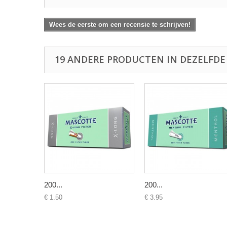
Wees de eerste om een recensie te schrijven!
19 ANDERE PRODUCTEN IN DEZELFDE
200...
200...
€ 1.50
€ 3.95