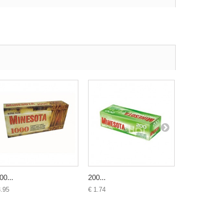
00...
200...
Mascotte..
3.95
€ 1.74
€ 14.95