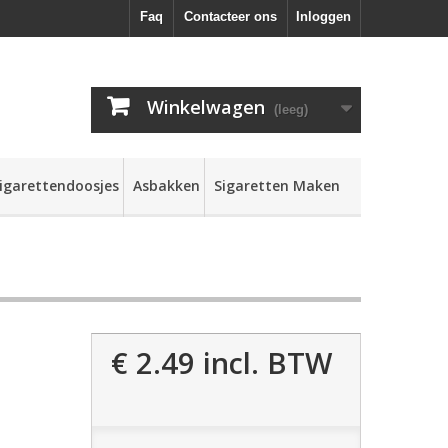
Faq
Contacteer ons
Inloggen
Winkelwagen
(leeg)
igarettendoosjes
Asbakken
Sigaretten Maken
€ 2.49
incl. BTW