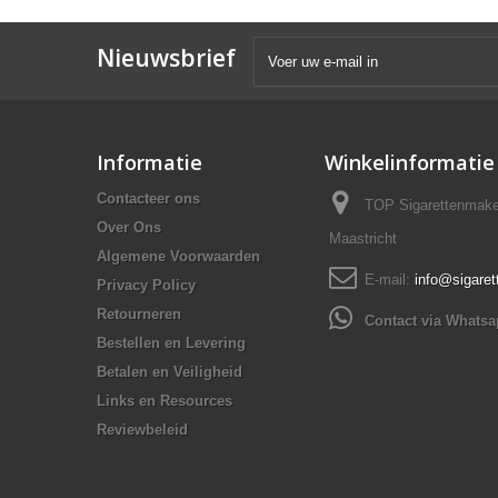
Nieuwsbrief
Informatie
Winkelinformatie
Contacteer ons
TOP Sigarettenmake
Over Ons
Maastricht
Algemene Voorwaarden
E-mail:
info@sigare
Privacy Policy
Retourneren
Contact via Whats
Bestellen en Levering
Betalen en Veiligheid
Links en Resources
Reviewbeleid