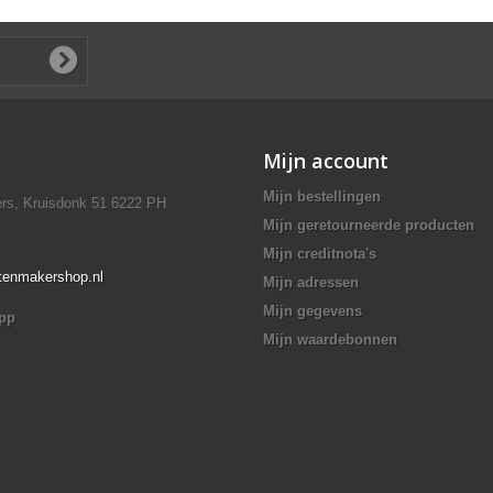
Mijn account
Mijn bestellingen
rs, Kruisdonk 51 6222 PH
Mijn geretourneerde producten
Mijn creditnota's
ttenmakershop.nl
Mijn adressen
Mijn gegevens
app
Mijn waardebonnen