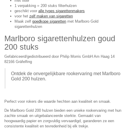
met filter
1 verpakking = 200 stuks filterhulzen
geschikt voor
alle types sigarettenmakers
voor het
zelf maken van sigaretten
Maak zelf
goedkope sigaretten
met Marlboro Gold
sigarettenhulzen
Marlboro sigarettenhulzen goud
200 stuks
Gefabriceerd/gedistribueerd door Philip Morris GmbH Am Haag 14
82166 Gräfelfing
Ontdek de onvergelijkbare rookervaring met Marlboro
Gold 200 hulzen.
Perfect voor rokers die waarde hechten aan kwaliteit en smaak.
De Marlboro Gold 200 hulzen bieden een unieke rookervaring met hun
zachte smaak en uitgebalanceerde sterkte. Gemaakt van
hoogwaardig papier en zorgvuldig vervaardigd, garanderen ze een
consistente kwaliteit en tevredenheid bij elk trekje.