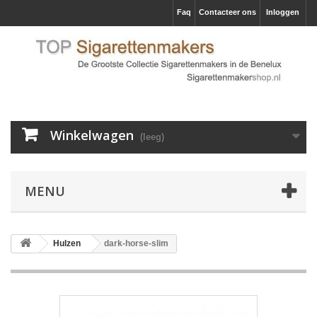
Faq
Contacteer ons
Inloggen
Winkelwagen
(leeg)
MENU
Hulzen
dark-horse-slim