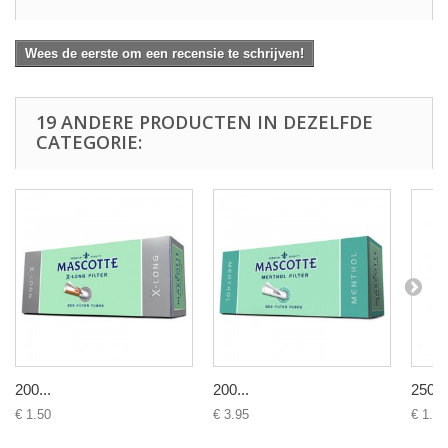
Wees de eerste om een recensie te schrijven!
19 ANDERE PRODUCTEN IN DEZELFDE
CATEGORIE:
200...
200...
250...
€ 1.50
€ 3.95
€ 1.39