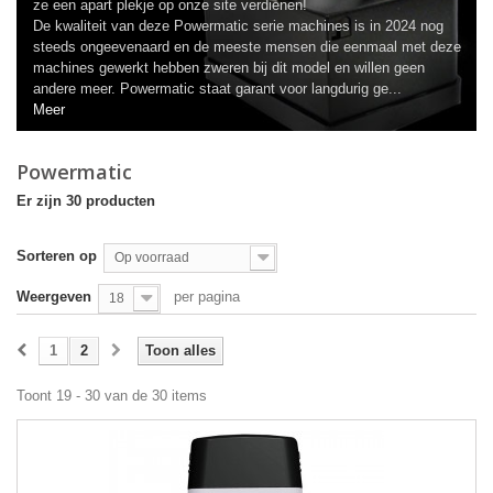
ze een apart plekje op onze site verdienen!
De kwaliteit van deze Powermatic serie machines is in 2024 nog
steeds ongeevenaard en de meeste mensen die eenmaal met deze
machines gewerkt hebben zweren bij dit model en willen geen
andere meer. Powermatic staat garant voor langdurig ge...
Meer
Powermatic
Er zijn 30 producten
Sorteren op
Op voorraad
Weergeven
per pagina
18
1
2
Toon alles
Toont 19 - 30 van de 30 items