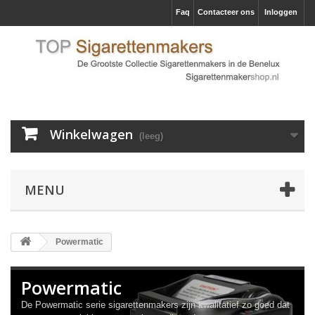
Faq
Contacteer ons
Inloggen
Winkelwagen
(leeg)
MENU
Powermatic
Powermatic
De Powermatic serie sigarettenmakers zijn kwalitatief zo goed dat