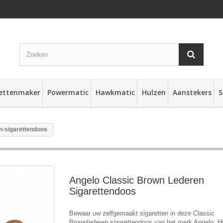
rettenmaker
Powermatic
Hawkmatic
Hulzen
Aanstekers
S
n-sigarettendoos
Angelo Classic Brown Lederen
Sigarettendoos
Bewaar uw zelfgemaakt sigaretten in deze Classic
Brownlederen sigarettendoos van het merk Angelo. H