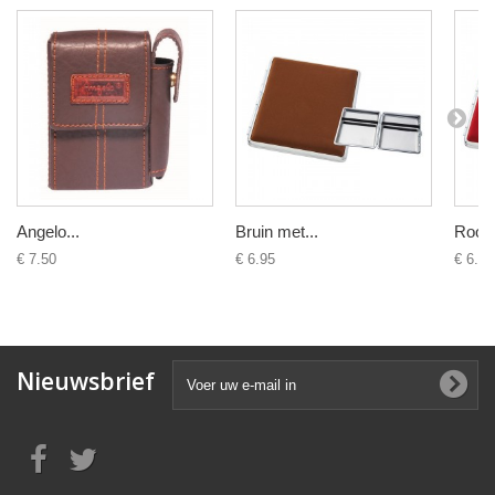
Angelo...
Bruin met...
Rood 
€ 7.50
€ 6.95
€ 6.95
Nieuwsbrief