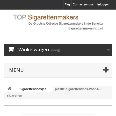
Faq
Contacteer ons
Inloggen
Winkelwagen
(leeg)
MENU
Sigarettendoosjes
plastic-sigarettendoos-voor-40-
sigaretten