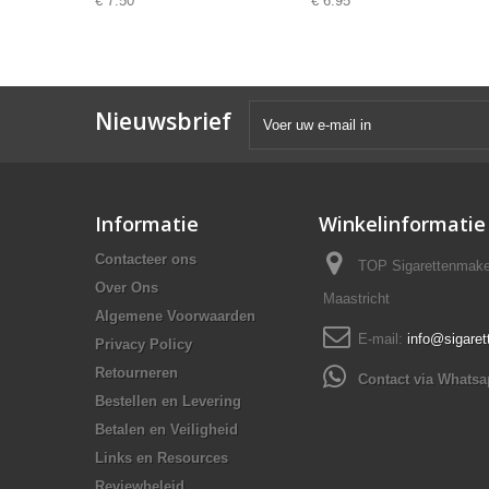
€ 7.50
€ 6.95
Nieuwsbrief
Informatie
Winkelinformatie
Contacteer ons
TOP Sigarettenmake
Over Ons
Maastricht
Algemene Voorwaarden
E-mail:
info@sigare
Privacy Policy
Retourneren
Contact via Whats
Bestellen en Levering
Betalen en Veiligheid
Links en Resources
Reviewbeleid