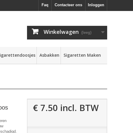
Faq
Contacteer ons
Inloggen
Winkelwagen
(leeg)
igarettendoosjes
Asbakken
Sigaretten Maken
€ 7.50
incl. BTW
oos
eren
uw
beschadigd.