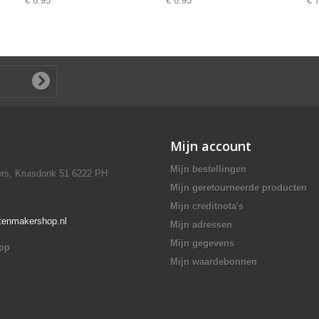
€ 6.95
€ 6.95
€ 
Mijn account
Mijn bestellingen
rs, Kruisdonk 51 6222 PH
Mijn geretourneerde producten
Mijn creditnota's
ttenmakershop.nl
Mijn adressen
Mijn gegevens
app
Mijn waardebonnen