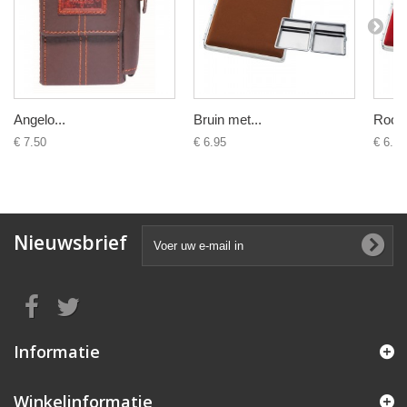
Angelo...
Bruin met...
Rood 
€ 7.50
€ 6.95
€ 6.95
Nieuwsbrief
Informatie
Winkelinformatie