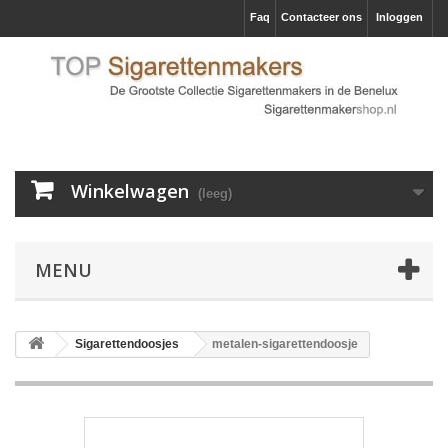
Faq
Contacteer ons
Inloggen
Winkelwagen
(leeg)
MENU
Sigarettendoosjes
metalen-sigarettendoosje