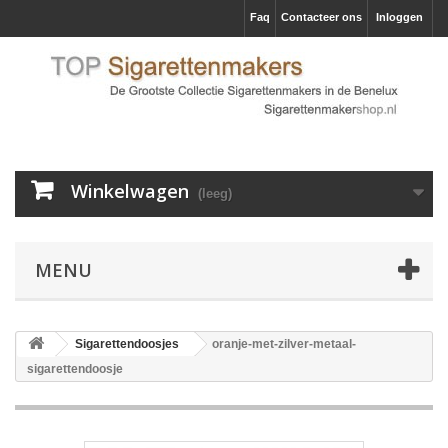
Faq
Contacteer ons
Inloggen
Winkelwagen
(leeg)
MENU
Sigarettendoosjes
oranje-met-zilver-metaal-
sigarettendoosje