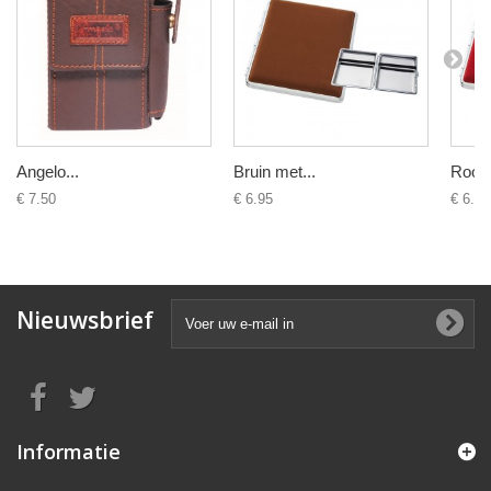
Angelo...
Bruin met...
Rood 
€ 7.50
€ 6.95
€ 6.95
Nieuwsbrief
Informatie