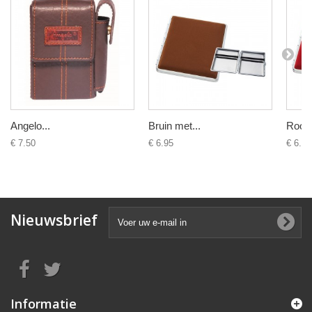
Angelo...
Bruin met...
Rood 
€ 7.50
€ 6.95
€ 6.95
Nieuwsbrief
Informatie