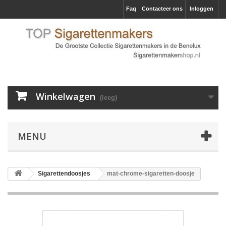
Faq
Contacteer ons
Inloggen
Winkelwagen
(leeg)
MENU
Sigarettendoosjes
mat-chrome-sigaretten-doosje