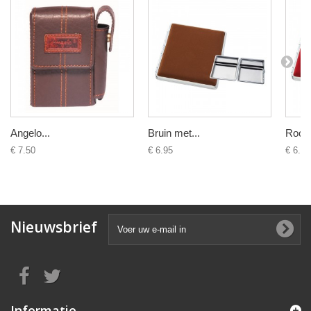
Angelo...
Bruin met...
Rood 
€ 7.50
€ 6.95
€ 6.95
Nieuwsbrief
Informatie