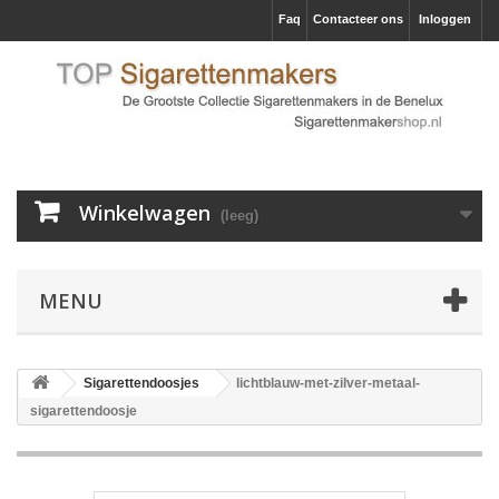
Faq
Contacteer ons
Inloggen
Winkelwagen
(leeg)
MENU
Sigarettendoosjes
lichtblauw-met-zilver-metaal-
sigarettendoosje